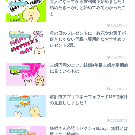
大人になってから歯列矯正始めました！
矯正記録
始めたきっかけと始めてみてわかったこ
と
2021.05.06
母の日のプレゼントに！お花やお菓子が
ちゃんびば
好きじゃない母親へ実用的なおすすめプ
レゼント5選。
2021.05.05
夫婦円満のコツ。結婚4年目夫婦が定期的
ちゃんびば
に見ているもの
2021.05.03
家計簿アプリマネーフォワードMEで家計
ちゃんびば
の見直ししました！
2021.05.01
妊婦さん必読！ゼクシィBaby、無料とは
妊娠記録
思えない情報誌。